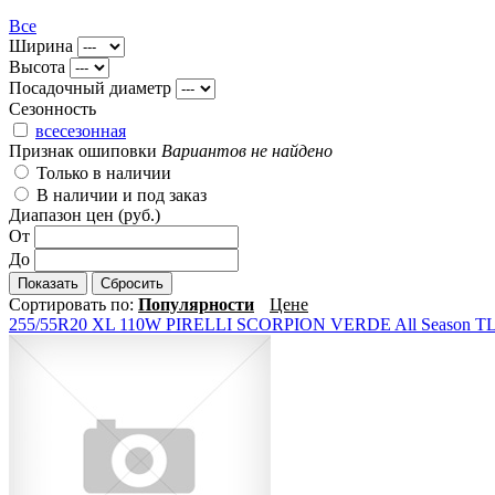
Все
Ширина
Высота
Посадочный диаметр
Сезонность
всесезонная
Признак ошиповки
Вариантов не найдено
Только в наличии
В наличии и под заказ
Диапазон цен (руб.)
От
До
Показать
Сбросить
Сортировать по:
Популярности
Цене
255/55R20 XL 110W PIRELLI SCORPION VERDE All Season T