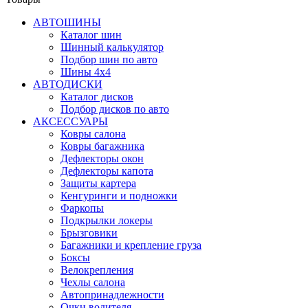
АВТОШИНЫ
Каталог шин
Шинный калькулятор
Подбор шин по авто
Шины 4x4
АВТОДИСКИ
Каталог дисков
Подбор дисков по авто
АКСЕССУАРЫ
Ковры салона
Ковры багажника
Дефлекторы окон
Дефлекторы капота
Защиты картера
Кенгуринги и подножки
Фаркопы
Подкрылки локеры
Брызговики
Багажники и крепление груза
Боксы
Велокрепления
Чехлы салона
Автопринадлежности
Очки водителя