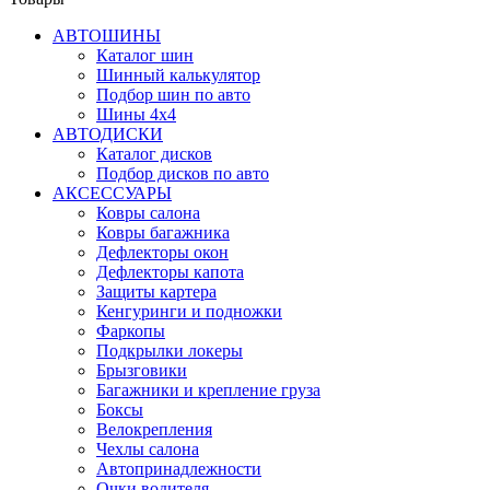
АВТОШИНЫ
Каталог шин
Шинный калькулятор
Подбор шин по авто
Шины 4x4
АВТОДИСКИ
Каталог дисков
Подбор дисков по авто
АКСЕССУАРЫ
Ковры салона
Ковры багажника
Дефлекторы окон
Дефлекторы капота
Защиты картера
Кенгуринги и подножки
Фаркопы
Подкрылки локеры
Брызговики
Багажники и крепление груза
Боксы
Велокрепления
Чехлы салона
Автопринадлежности
Очки водителя