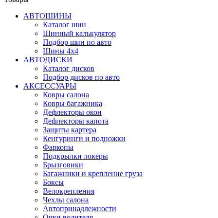
АВТОШИНЫ
Каталог шин
Шинный калькулятор
Подбор шин по авто
Шины 4x4
АВТОДИСКИ
Каталог дисков
Подбор дисков по авто
АКСЕССУАРЫ
Ковры салона
Ковры багажника
Дефлекторы окон
Дефлекторы капота
Защиты картера
Кенгуринги и подножки
Фаркопы
Подкрылки локеры
Брызговики
Багажники и крепление груза
Боксы
Велокрепления
Чехлы салона
Автопринадлежности
Очки водителя