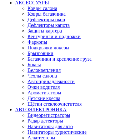
АКСЕССУАРЫ
Ковры салона
Ковры багажника
Дефлекторы окон
Дефлекторы капота
Защиты картера
Кенгуринги и подножки
Фаркопы
Подкрылки локеры
Брызговики
Багажники и крепление груза
Боксы
Велокрепления
Чехлы салона
Автопринадлежности
Очки водителя
Ароматизаторы
Детские кресла
Щётки стеклоочистителя
АВТОЭЛЕКТРОНИКА
Видеорегистраторы
Радар детекторы
Навигаторы для авто
Навигаторы туристические
Алкотестеры