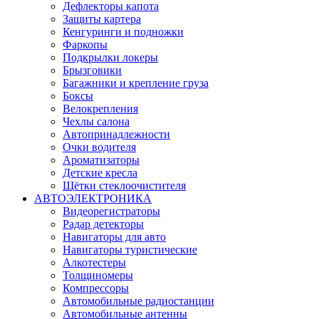
Дефлекторы капота
Защиты картера
Кенгуринги и подножки
Фаркопы
Подкрылки локеры
Брызговики
Багажники и крепление груза
Боксы
Велокрепления
Чехлы салона
Автопринадлежности
Очки водителя
Ароматизаторы
Детские кресла
Щётки стеклоочистителя
АВТОЭЛЕКТРОНИКА
Видеорегистраторы
Радар детекторы
Навигаторы для авто
Навигаторы туристические
Алкотестеры
Толщиномеры
Компрессоры
Автомобильные радиостанции
Автомобильные антенны