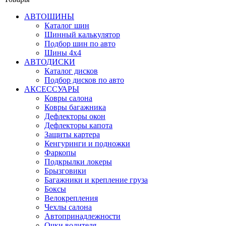
АВТОШИНЫ
Каталог шин
Шинный калькулятор
Подбор шин по авто
Шины 4x4
АВТОДИСКИ
Каталог дисков
Подбор дисков по авто
АКСЕССУАРЫ
Ковры салона
Ковры багажника
Дефлекторы окон
Дефлекторы капота
Защиты картера
Кенгуринги и подножки
Фаркопы
Подкрылки локеры
Брызговики
Багажники и крепление груза
Боксы
Велокрепления
Чехлы салона
Автопринадлежности
Очки водителя