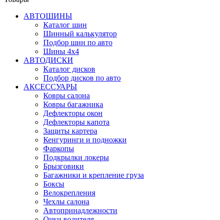
АВТОШИНЫ
Каталог шин
Шинный калькулятор
Подбор шин по авто
Шины 4x4
АВТОДИСКИ
Каталог дисков
Подбор дисков по авто
АКСЕССУАРЫ
Ковры салона
Ковры багажника
Дефлекторы окон
Дефлекторы капота
Защиты картера
Кенгуринги и подножки
Фаркопы
Подкрылки локеры
Брызговики
Багажники и крепление груза
Боксы
Велокрепления
Чехлы салона
Автопринадлежности
Очки водителя