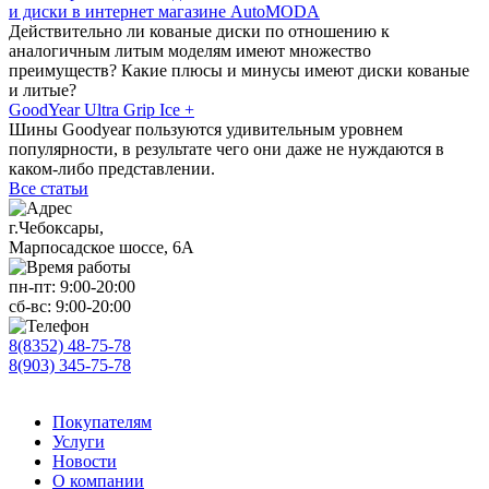
и диски в интернет магазине AutoMODA
Действительно ли кованые диски по отношению к
аналогичным литым моделям имеют множество
преимуществ? Какие плюсы и минусы имеют диски кованые
и литые?
GoodYear Ultra Grip Ice +
Шины Goodyear пользуются удивительным уровнем
популярности, в результате чего они даже не нуждаются в
каком-либо представлении.
Все статьи
г.Чебоксары,
Марпосадское шоссе, 6А
пн-пт:
9:00-20:00
сб-вс:
9:00-20:00
8(8352) 48-75-78
8(903) 345-75-78
Покупателям
Услуги
Новости
О компании