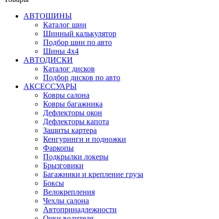
АВТОШИНЫ
Каталог шин
Шинный калькулятор
Подбор шин по авто
Шины 4x4
АВТОДИСКИ
Каталог дисков
Подбор дисков по авто
АКСЕССУАРЫ
Ковры салона
Ковры багажника
Дефлекторы окон
Дефлекторы капота
Защиты картера
Кенгуринги и подножки
Фаркопы
Подкрылки локеры
Брызговики
Багажники и крепление груза
Боксы
Велокрепления
Чехлы салона
Автопринадлежности
Очки водителя