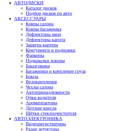
АВТОДИСКИ
Каталог дисков
Подбор дисков по авто
АКСЕССУАРЫ
Ковры салона
Ковры багажника
Дефлекторы окон
Дефлекторы капота
Защиты картера
Кенгуринги и подножки
Фаркопы
Подкрылки локеры
Брызговики
Багажники и крепление груза
Боксы
Велокрепления
Чехлы салона
Автопринадлежности
Очки водителя
Ароматизаторы
Детские кресла
Щётки стеклоочистителя
АВТОЭЛЕКТРОНИКА
Видеорегистраторы
Радар детекторы