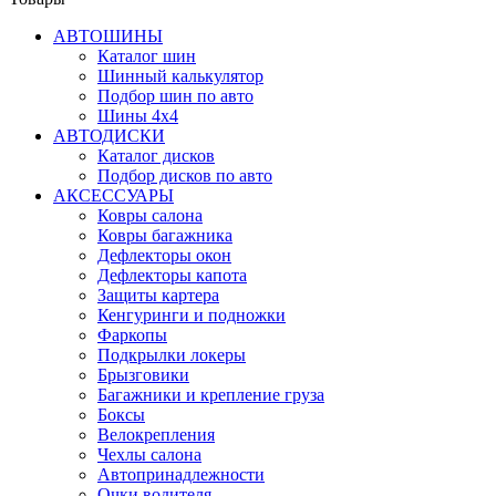
АВТОШИНЫ
Каталог шин
Шинный калькулятор
Подбор шин по авто
Шины 4x4
АВТОДИСКИ
Каталог дисков
Подбор дисков по авто
АКСЕССУАРЫ
Ковры салона
Ковры багажника
Дефлекторы окон
Дефлекторы капота
Защиты картера
Кенгуринги и подножки
Фаркопы
Подкрылки локеры
Брызговики
Багажники и крепление груза
Боксы
Велокрепления
Чехлы салона
Автопринадлежности
Очки водителя