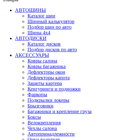
АВТОШИНЫ
Каталог шин
Шинный калькулятор
Подбор шин по авто
Шины 4x4
АВТОДИСКИ
Каталог дисков
Подбор дисков по авто
АКСЕССУАРЫ
Ковры салона
Ковры багажника
Дефлекторы окон
Дефлекторы капота
Защиты картера
Кенгуринги и подножки
Фаркопы
Подкрылки локеры
Брызговики
Багажники и крепление груза
Боксы
Велокрепления
Чехлы салона
Автопринадлежности
Очки водителя