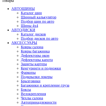
Товары
АВТОШИНЫ
Каталог шин
Шинный калькулятор
Подбор шин по авто
Шины 4x4
АВТОДИСКИ
Каталог дисков
Подбор дисков по авто
АКСЕССУАРЫ
Ковры салона
Ковры багажника
Дефлекторы окон
Дефлекторы капота
Защиты картера
Кенгуринги и подножки
Фаркопы
Подкрылки локеры
Брызговики
Багажники и крепление груза
Боксы
Велокрепления
Чехлы салона
Автопринадлежности